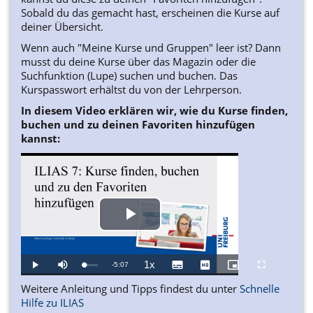
Sobald du das gemacht hast, erscheinen die Kurse auf
deiner Übersicht.
Wenn auch "Meine Kurse und Gruppen" leer ist? Dann
musst du deine Kurse über das Magazin oder die
Suchfunktion (Lupe) suchen und buchen. Das
Kurspasswort erhältst du von der Lehrperson.
In diesem Video erklären wir, wie du Kurse finden,
buchen und zu deinen Favoriten hinzufügen
kannst:
Play
Video
1x
Remaining
-
5:07
Loaded
:
Play
Mute
Playback
Subtitles
Picture-
Fullscreen
3.34%
Rate
in-
Picture
Weitere Anleitung und Tipps findest du unter
Time
Schnelle
Hilfe zu ILIAS