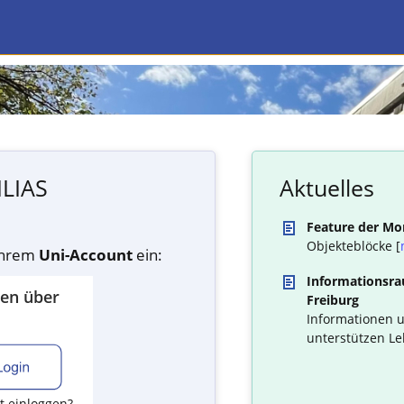
ILIAS
Aktuelles
Feature der Mo
Objekteblöcke [
 Ihrem
Uni-Account
ein:
Informationsrau
den über
Freiburg
Informationen u
unterstützen Le
t einloggen?