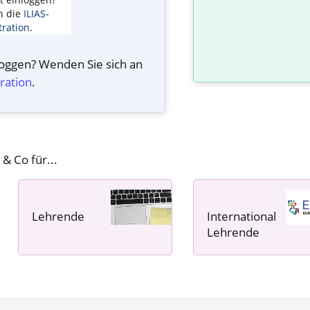
n die
ILIAS-
ration
.
nloggen? Wenden Sie sich an
ration
.
 & Co für...
Lehrende
International
----- ----- -----
Lehrende