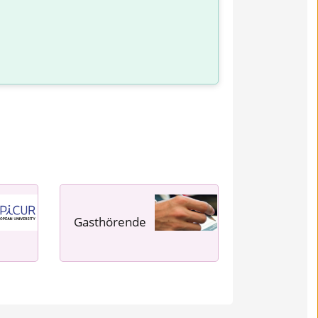
Gasthörende
---- ---- ---