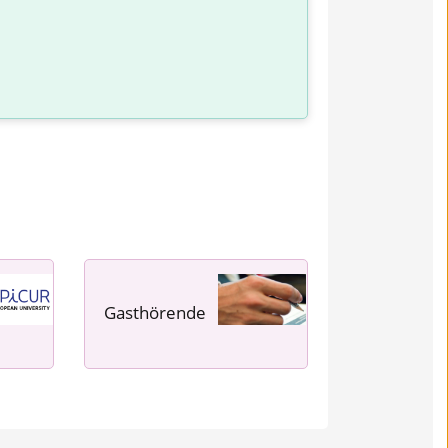
Gasthörende
---- ---- ---