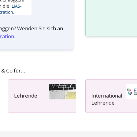
n die
ILIAS-
ration
.
nloggen? Wenden Sie sich an
ration
.
 & Co für...
Lehrende
International
----- ----- -----
Lehrende