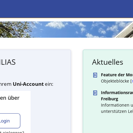
ILIAS
Aktuelles
Feature der Mo
Objekteblöcke [
 Ihrem
Uni-Account
ein:
Informationsrau
den über
Freiburg
Informationen u
unterstützen Le
t einloggen?