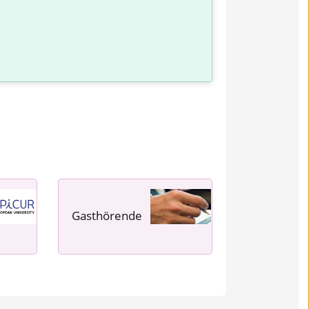
Gasthörende
---- ---- ---