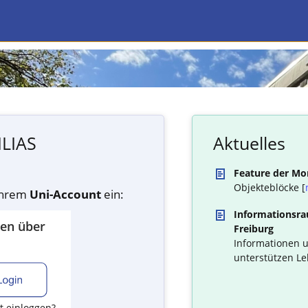
ILIAS
Aktuelles
Feature der Mo
Objekteblöcke [
 Ihrem
Uni-Account
ein:
Informationsrau
den über
Freiburg
Informationen u
unterstützen Le
t einloggen?