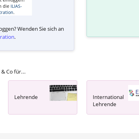
n die
ILIAS-
ration
.
nloggen? Wenden Sie sich an
ration
.
 & Co für...
Lehrende
International
----- ----- -----
Lehrende