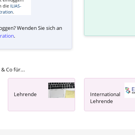
n die
ILIAS-
ration
.
nloggen? Wenden Sie sich an
ration
.
 & Co für...
Lehrende
International
----- ----- -----
Lehrende