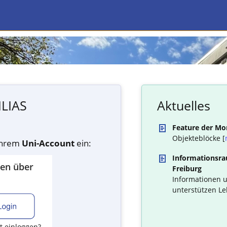
ILIAS
Aktuelles
Feature der Mo
Objekteblöcke [
 Ihrem
Uni-Account
ein:
Informationsrau
den über
Freiburg
Informationen u
unterstützen Le
t einloggen?