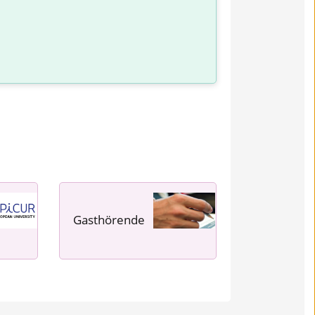
Gasthörende
---- ---- ---