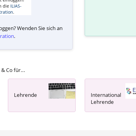
n die
ILIAS-
ration
.
nloggen? Wenden Sie sich an
ration
.
 & Co für...
Lehrende
International
----- ----- -----
Lehrende