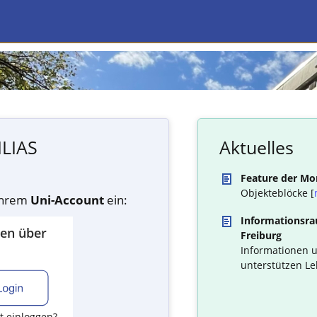
ILIAS
Aktuelles
Feature der Mo
Objekteblöcke [
 Ihrem
Uni-Account
ein:
Informationsrau
den über
Freiburg
Informationen u
unterstützen Le
t einloggen?