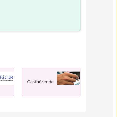
Gasthörende
---- ---- ---