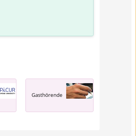
Gasthörende
---- ---- ---