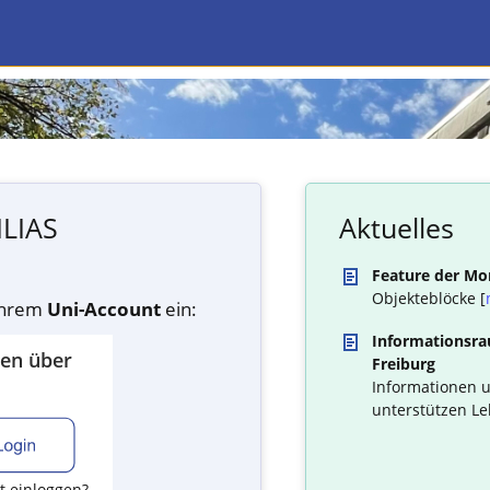
ILIAS
Aktuelles
Feature der Mo
Objekteblöcke [
 Ihrem
Uni-Account
ein:
Informationsrau
den über
Freiburg
Informationen u
unterstützen Le
t einloggen?