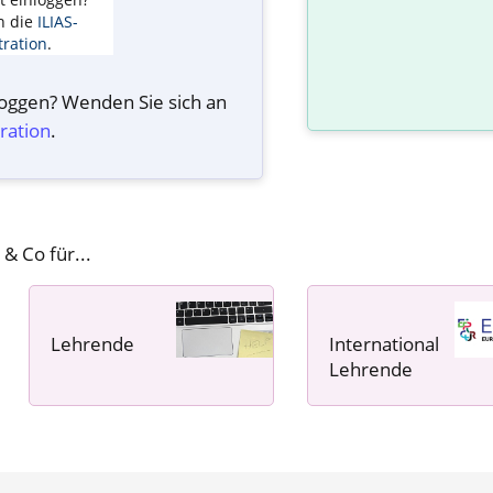
n die
ILIAS-
ration
.
nloggen? Wenden Sie sich an
ration
.
 & Co für...
Lehrende
International
----- ----- -----
Lehrende