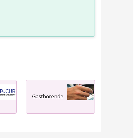
Gasthörende
---- ---- ---