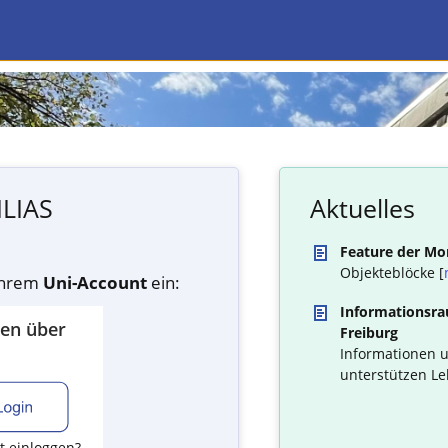
ILIAS
Aktuelles
Feature der Mo
Objekteblöcke [
 Ihrem
Uni-Account
ein:
Informationsrau
den über
Freiburg
Informationen u
unterstützen Le
t einloggen?