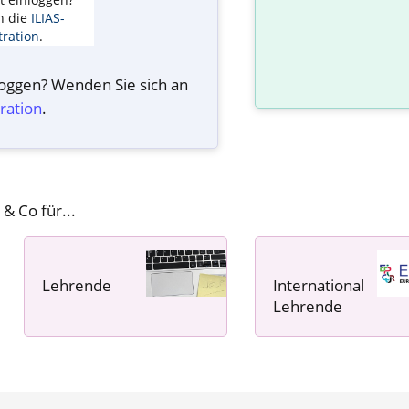
n die
ILIAS-
ration
.
nloggen? Wenden Sie sich an
ration
.
 & Co für...
Lehrende
International
----- ----- -----
Lehrende