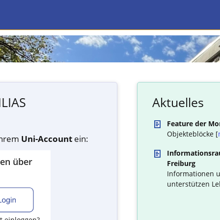
ILIAS
Aktuelles
Feature der Mo
Objekteblöcke [
 Ihrem
Uni-Account
ein:
Informationsrau
den über
Freiburg
Informationen u
unterstützen Le
t einloggen?