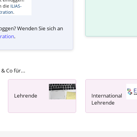
n die
ILIAS-
ration
.
nloggen? Wenden Sie sich an
ration
.
 & Co für...
Lehrende
International
----- ----- -----
Lehrende