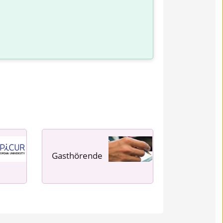
Gasthörende
---- ---- ---