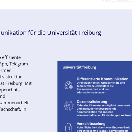
kation für die Universität Freiburg
 effiziente
App, Telegram
ormer
frastruktur
t Freiburg. Mit
ppenchats,
und
Zusammenarbeit
achschaft, in
r