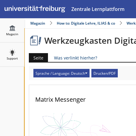
Zentrale Lernplattform
Magazin
How to: Digitale Lehre, ILIAS & co
Werk
Magazin
Werkzeugkasten Digita
Seite
Was verlinkt hierher?
Support
Sprache / Language: Deutsch
Drucken/PDF
Matrix Messenger