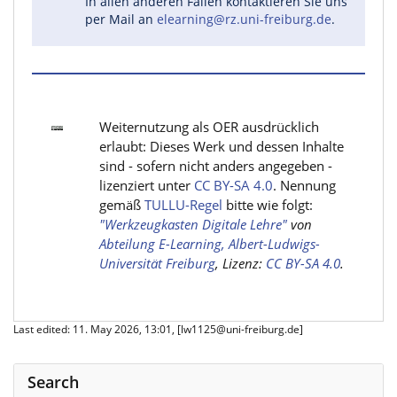
In allen anderen Fällen kontaktieren Sie uns
per Mail an
elearning@rz.uni-freiburg.de
.
Weiternutzung als OER ausdrücklich
erlaubt: Dieses Werk und dessen Inhalte
sind - sofern nicht anders angegeben -
lizenziert unter
CC BY-SA 4.0
. Nennung
gemäß
TULLU-Regel
bitte wie folgt:
"Werkzeugkasten Digitale Lehre"
von
Abteilung E-Learning, Albert-Ludwigs-
Universität Freiburg
, Lizenz:
CC BY-SA 4.0
.
Last edited: 11. May 2026, 13:01, [lw1125@uni-freiburg.de]
Search