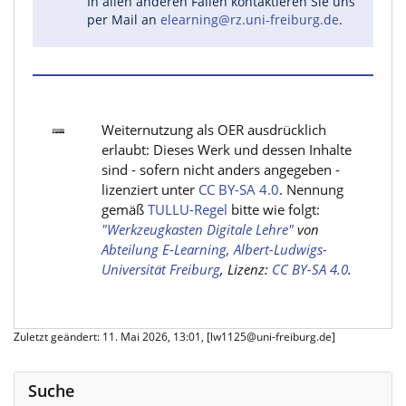
In allen anderen Fällen kontaktieren Sie uns
per Mail an
elearning@rz.uni-freiburg.de
.
Weiternutzung als OER ausdrücklich
erlaubt: Dieses Werk und dessen Inhalte
sind - sofern nicht anders angegeben -
lizenziert unter
CC BY-SA 4.0
. Nennung
gemäß
TULLU-Regel
bitte wie folgt:
"Werkzeugkasten Digitale Lehre"
von
Abteilung E-Learning, Albert-Ludwigs-
Universität Freiburg
, Lizenz:
CC BY-SA 4.0
.
Zuletzt geändert: 11. Mai 2026, 13:01, [lw1125@uni-freiburg.de]
Suche