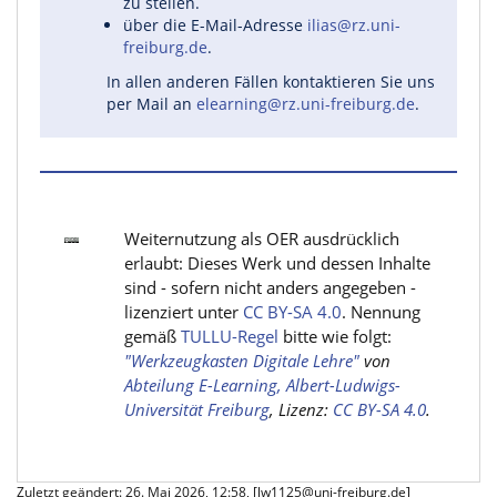
zu stellen.
über die E-Mail-Adresse
ilias@rz.uni-
freiburg.de
.
In allen anderen Fällen kontaktieren Sie uns
per Mail an
elearning@rz.uni-freiburg.de
.
Weiternutzung als OER ausdrücklich
erlaubt: Dieses Werk und dessen Inhalte
sind - sofern nicht anders angegeben -
lizenziert unter
CC BY-SA 4.0
. Nennung
gemäß
TULLU-Regel
bitte wie folgt:
"Werkzeugkasten Digitale Lehre"
von
Abteilung E-Learning, Albert-Ludwigs-
Universität Freiburg
, Lizenz:
CC BY-SA 4.0
.
Zuletzt geändert: 26. Mai 2026, 12:58, [lw1125@uni-freiburg.de]