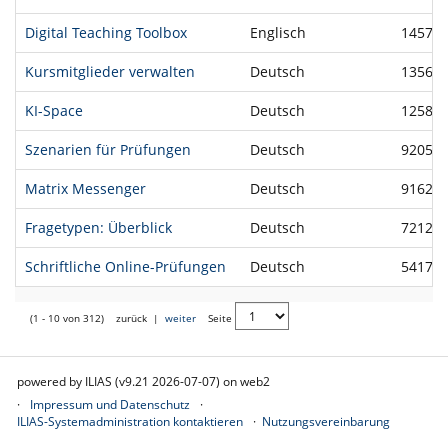
Digital Teaching Toolbox
Englisch
14576
Kursmitglieder verwalten
Deutsch
13562
KI-Space
Deutsch
12589
Szenarien für Prüfungen
Deutsch
92058
Matrix Messenger
Deutsch
91624
Fragetypen: Überblick
Deutsch
72121
Schriftliche Online-Prüfungen
Deutsch
54172
(1 - 10 von 312)
zurück
|
weiter
Seite
powered by ILIAS (v9.21 2026-07-07) on web2
Impressum und Datenschutz
ILIAS-Systemadministration kontaktieren
Nutzungsvereinbarung