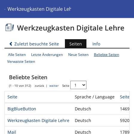
Werkzeugkasten Digitale Lehre
Werkzeugkasten Digitale Lehre
Zuletzt besuchte Seite
Seiten
Info
Alle Seiten
Letzte Änderungen
Neue Seiten
Beliebte Seiten
Verwaiste Seiten
Beliebte Seiten
(1 - 10 von 312)
zurück
|
weiter
Seite
Seite
Sprache / Language
Seiten
BigBlueButton
Deutsch
14692
Werkzeugkasten Digitale Lehre
Deutsch
59203
Mail
Deutsch
17895