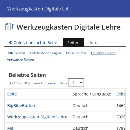
Werkzeugkasten Digitale Lehre
Werkzeugkasten Digitale Lehre
Zuletzt besuchte Seite
Seiten
Info
Alle Seiten
Letzte Änderungen
Neue Seiten
Beliebte Seiten
Verwaiste Seiten
Beliebte Seiten
(1 - 10 von 312)
zurück
|
weiter
Seite
Seite
Sprache / Language
Seiten
BigBlueButton
Deutsch
14690
Werkzeugkasten Digitale Lehre
Deutsch
59200
Mail
Deutsch
17893