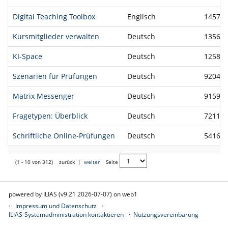
Digital Teaching Toolbox
Englisch
14576
Kursmitglieder verwalten
Deutsch
13561
KI-Space
Deutsch
12589
Szenarien für Prüfungen
Deutsch
92045
Matrix Messenger
Deutsch
91598
Fragetypen: Überblick
Deutsch
72111
Schriftliche Online-Prüfungen
Deutsch
54168
(1 - 10 von 312)
zurück
|
weiter
Seite
powered by ILIAS (v9.21 2026-07-07) on web1
Impressum und Datenschutz
ILIAS-Systemadministration kontaktieren
Nutzungsvereinbarung