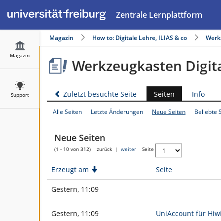
Zentrale Lernplattform
Magazin
How to: Digitale Lehre, ILIAS & co
Werk
Magazin
Werkzeugkasten Digita
Zuletzt besuchte Seite
Seiten
Info
Support
Alle Seiten
Letzte Änderungen
Neue Seiten
Beliebte 
Neue Seiten
(1 - 10 von 312)
zurück
|
weiter
Seite
Erzeugt am
A
Seite
b
s
Gestern, 11:09
t
e
i
g
Gestern, 11:09
UniAccount für Hiw
e