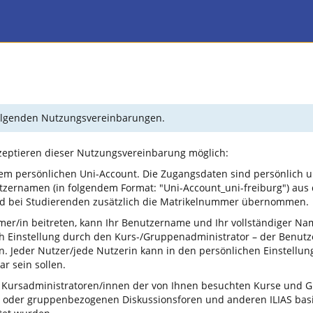
 folgenden Nutzungsvereinbarungen.
kzeptieren dieser Nutzungsvereinbarung möglich:
em persönlichen Uni-Account. Die Zugangsdaten sind persönlich u
tzernamen (in folgendem Format: "Uni-Account_uni-freiburg") aus
und bei Studierenden zusätzlich die Matrikelnummer übernommen.
mer/in beitreten, kann Ihr Benutzername und Ihr vollständiger N
ch Einstellung durch den Kurs-/Gruppenadministrator – der Benu
 Jeder Nutzer/jede Nutzerin kann in den persönlichen Einstellun
r sein sollen.
 Kursadministratoren/innen der von Ihnen besuchten Kurse und Gr
 oder gruppenbezogenen Diskussionsforen und anderen ILIAS basi