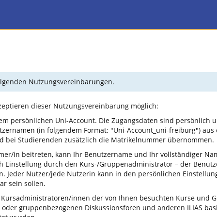
 folgenden Nutzungsvereinbarungen.
kzeptieren dieser Nutzungsvereinbarung möglich:
em persönlichen Uni-Account. Die Zugangsdaten sind persönlich u
tzernamen (in folgendem Format: "Uni-Account_uni-freiburg") aus
und bei Studierenden zusätzlich die Matrikelnummer übernommen.
mer/in beitreten, kann Ihr Benutzername und Ihr vollständiger N
ch Einstellung durch den Kurs-/Gruppenadministrator – der Benu
 Jeder Nutzer/jede Nutzerin kann in den persönlichen Einstellun
r sein sollen.
 Kursadministratoren/innen der von Ihnen besuchten Kurse und Gr
 oder gruppenbezogenen Diskussionsforen und anderen ILIAS basi