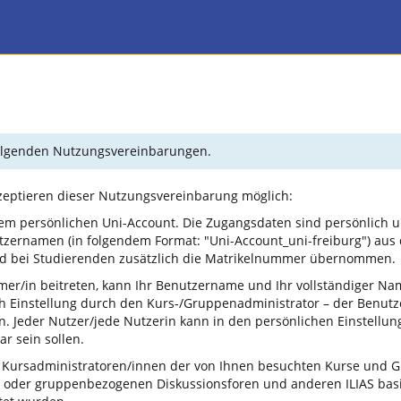
 folgenden Nutzungsvereinbarungen.
kzeptieren dieser Nutzungsvereinbarung möglich:
em persönlichen Uni-Account. Die Zugangsdaten sind persönlich u
tzernamen (in folgendem Format: "Uni-Account_uni-freiburg") aus
und bei Studierenden zusätzlich die Matrikelnummer übernommen.
mer/in beitreten, kann Ihr Benutzername und Ihr vollständiger N
ch Einstellung durch den Kurs-/Gruppenadministrator – der Benu
 Jeder Nutzer/jede Nutzerin kann in den persönlichen Einstellun
r sein sollen.
 Kursadministratoren/innen der von Ihnen besuchten Kurse und Gr
 oder gruppenbezogenen Diskussionsforen und anderen ILIAS basi