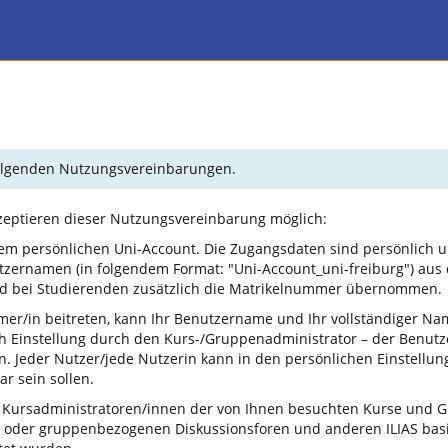
 folgenden Nutzungsvereinbarungen.
kzeptieren dieser Nutzungsvereinbarung möglich:
em persönlichen Uni-Account. Die Zugangsdaten sind persönlich u
tzernamen (in folgendem Format: "Uni-Account_uni-freiburg") aus
und bei Studierenden zusätzlich die Matrikelnummer übernommen.
mer/in beitreten, kann Ihr Benutzername und Ihr vollständiger N
ch Einstellung durch den Kurs-/Gruppenadministrator – der Benu
 Jeder Nutzer/jede Nutzerin kann in den persönlichen Einstellun
r sein sollen.
 Kursadministratoren/innen der von Ihnen besuchten Kurse und Gr
 oder gruppenbezogenen Diskussionsforen und anderen ILIAS basi