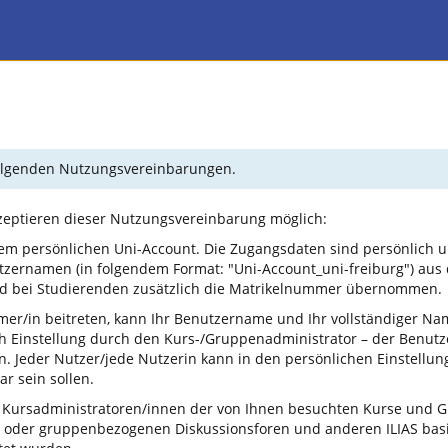
 folgenden Nutzungsvereinbarungen.
kzeptieren dieser Nutzungsvereinbarung möglich:
em persönlichen Uni-Account. Die Zugangsdaten sind persönlich u
tzernamen (in folgendem Format: "Uni-Account_uni-freiburg") aus
und bei Studierenden zusätzlich die Matrikelnummer übernommen.
mer/in beitreten, kann Ihr Benutzername und Ihr vollständiger N
ch Einstellung durch den Kurs-/Gruppenadministrator – der Benu
 Jeder Nutzer/jede Nutzerin kann in den persönlichen Einstellun
r sein sollen.
 Kursadministratoren/innen der von Ihnen besuchten Kurse und Gr
 oder gruppenbezogenen Diskussionsforen und anderen ILIAS basi