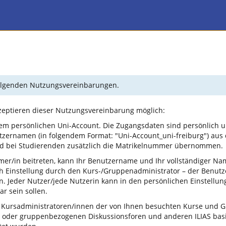
 folgenden Nutzungsvereinbarungen.
kzeptieren dieser Nutzungsvereinbarung möglich:
em persönlichen Uni-Account. Die Zugangsdaten sind persönlich u
tzernamen (in folgendem Format: "Uni-Account_uni-freiburg") aus
und bei Studierenden zusätzlich die Matrikelnummer übernommen.
mer/in beitreten, kann Ihr Benutzername und Ihr vollständiger N
ch Einstellung durch den Kurs-/Gruppenadministrator – der Benu
 Jeder Nutzer/jede Nutzerin kann in den persönlichen Einstellun
r sein sollen.
 Kursadministratoren/innen der von Ihnen besuchten Kurse und Gr
 oder gruppenbezogenen Diskussionsforen und anderen ILIAS basi