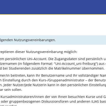
 folgenden Nutzungsvereinbarungen.
kzeptieren dieser Nutzungsvereinbarung möglich:
em persönlichen Uni-Account. Die Zugangsdaten sind persönlich u
tzernamen (in folgendem Format: "Uni-Account_uni-freiburg") aus
und bei Studierenden zusätzlich die Matrikelnummer übernommen.
mer/in beitreten, kann Ihr Benutzername und Ihr vollständiger N
ch Einstellung durch den Kurs-/Gruppenadministrator – der Benu
 Jeder Nutzer/jede Nutzerin kann in den persönlichen Einstellun
r sein sollen.
 Kursadministratoren/innen der von Ihnen besuchten Kurse und Gr
 oder gruppenbezogenen Diskussionsforen und anderen ILIAS basi