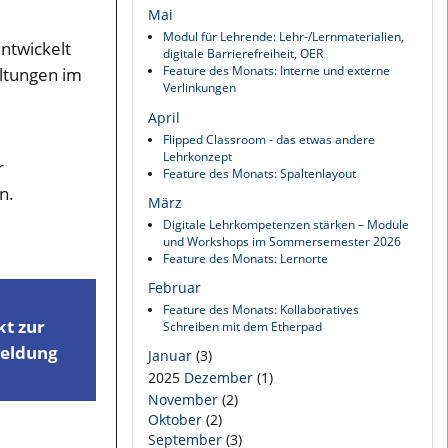
Mai
Modul für Lehrende: Lehr-/Lernmaterialien,
ntwickelt
digitale Barrierefreiheit, OER
Feature des Monats: Interne und externe
altungen im
Verlinkungen
April
Flipped Classroom - das etwas andere
Lehrkonzept
r
Feature des Monats: Spaltenlayout
n.
März
Digitale Lehrkompetenzen stärken – Module
und Workshops im Sommersemester 2026
Feature des Monats: Lernorte
Februar
Feature des Monats: Kollaboratives
kt zur
Schreiben mit dem Etherpad
eldung
Januar
(3)
2025
Dezember
(1)
November
(2)
Oktober
(2)
September
(3)