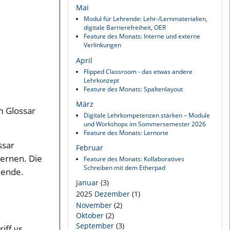
Mai
Modul für Lehrende: Lehr-/Lernmaterialien,
digitale Barrierefreiheit, OER
Feature des Monats: Interne und externe
Verlinkungen
April
Flipped Classroom - das etwas andere
Lehrkonzept
Feature des Monats: Spaltenlayout
März
m Glossar
Digitale Lehrkompetenzen stärken – Module
und Workshops im Sommersemester 2026
Feature des Monats: Lernorte
ssar
Februar
lernen. Die
Feature des Monats: Kollaboratives
Schreiben mit dem Etherpad
nende.
Januar
(3)
2025
Dezember
(1)
November
(2)
Oktober
(2)
September
(3)
iff vs.