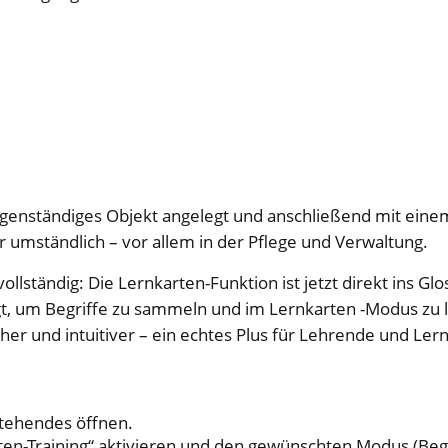
eigenständiges Objekt angelegt und anschließend mit eine
r umständlich – vor allem in der Pflege und Verwaltung.
vollständig: Die Lernkarten-Funktion ist jetzt direkt ins Glo
ügt, um Begriffe zu sammeln und im Lernkarten -Modus zu 
her und intuitiver – ein echtes Plus für Lehrende und Ler
stehendes öffnen.
ten-Training“ aktivieren und den gewünschten Modus (Begr