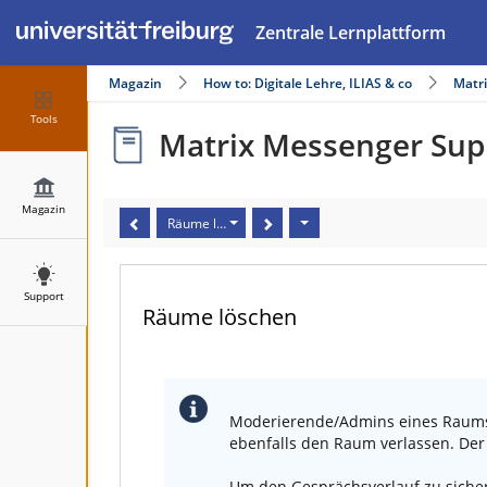
Zentrale Lernplattform
Magazin
How to: Digitale Lehre, ILIAS & co
Matr
Tools
Matrix Messenger Sup
Magazin
Räume löschen
Support
Räume löschen
Moderierende/Admins eines Raums 
ebenfalls den Raum verlassen. De
Um den Gesprächsverlauf zu sichern