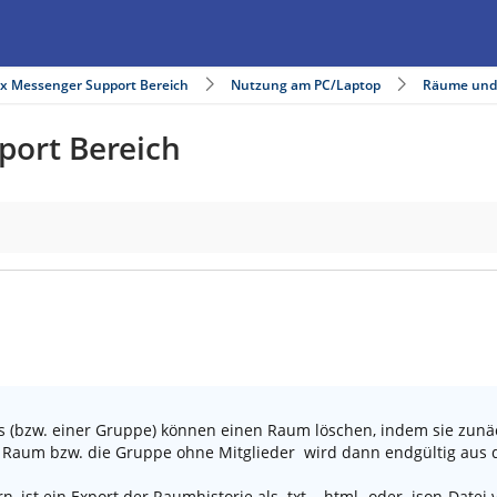
ix Messenger Support Bereich
Nutzung am PC/Laptop
Räume und
port Bereich
(bzw. einer Gruppe) können einen Raum löschen, indem sie zunäc
r Raum bzw. die Gruppe ohne Mitglieder wird dann endgültig aus 
, ist ein Export der Raumhistorie als .txt-, .html- oder .json-Dat