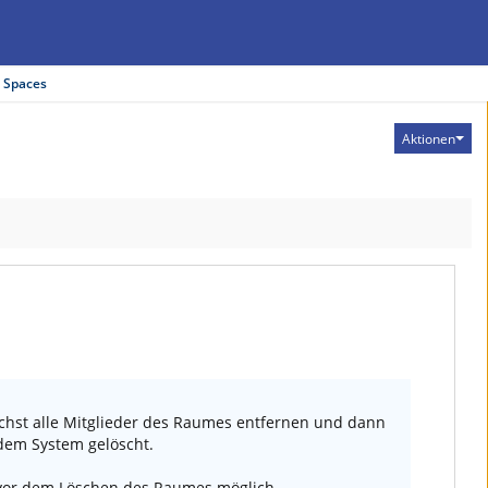
 Spaces
Aktionen
hst alle Mitglieder des Raumes entfernen und dann
dem System gelöscht.
ei vor dem Löschen des Raumes möglich.