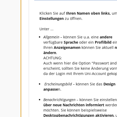
Klicken Sie auf
Ihren Namen oben links,
u
Einstellungen
zu öffnen.
Unter ...
Allgemein
– können Sie u.a. eine
andere
verfügbare
Sprache
oder ein
Profilbild
ein
Ihren
Anzeigenamen
können Sie aktuell
n
ändern
.
ACHTUNG:
Auch wenn hier die Option "Passwort änd
erscheint, sollten Sie keine Änderung vo
da der Login mit Ihrem Uni-Account gekopp
Erscheinungsbild
– können Sie das
Design
anpasse
n.
Benachrichtigungen
– können Sie einstellen
über neue Nachrichten informiert
werde
möchten. Sie können beispielsweise
Desktopbenachrichtigungen aktivieren
,