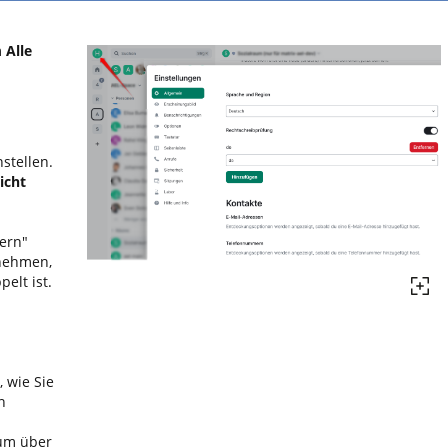
m
Alle
stellen.
icht
ern"
rnehmen,
elt ist.
, wie Sie
n
 um über