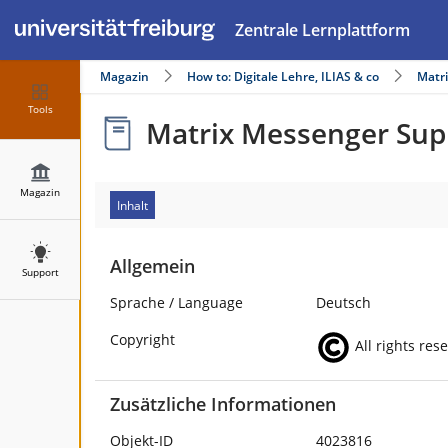
Zentrale Lernplattform
Magazin
How to: Digitale Lehre, ILIAS & co
Matr
Tools
Matrix Messenger Sup
Magazin
Inhalt
Allgemein
Support
Sprache / Language
Deutsch
Copyright
All rights res
Zusätzliche Informationen
Objekt-ID
4023816