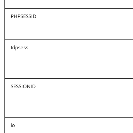
PHPSESSID
Idpsess
SESSIONID
io