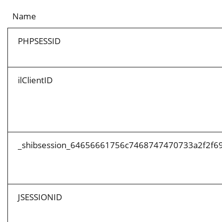
Name
PHPSESSID
ilClientID
_shibsession_64656661756c7468747470733a2f2f
JSESSIONID